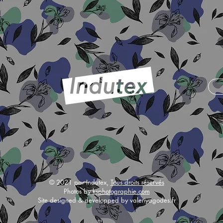
© 2021 par Indutex,
Tous droits réservés
Photos by
ksphotographie.com
Site designed & developped by valeriyagodes.fr