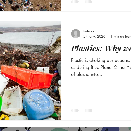
Indutex
24 janv. 2020
1 min de lect
Plastics: Why w
Plastic is choking our oceans
us during Blue Planet 2 that “we dump eight million tonnes
of plastic into...