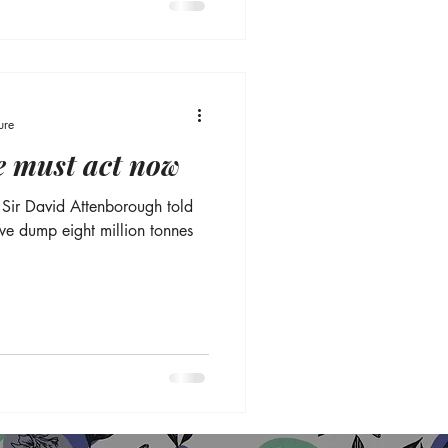
ure
e must act now
. Sir David Attenborough told