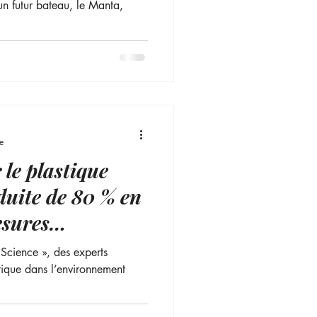
n futur bateau, le Manta,
e
 le plastique
duite de 80 % en
esures
Science », des experts
stique dans l’environnement